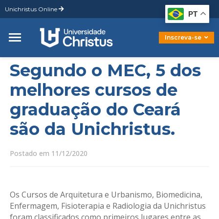
Unichristus Online
Graduação
PT
Pós-Graduação
Mestrado
Inscreva-se
Doutorado
Segundo o MEC, 5 dos
melhores cursos de
graduação do Ceará
são da Unichristus.
Postado em 11/12/2020
Os Cursos de Arquitetura e Urbanismo, Biomedicina,
Enfermagem, Fisioterapia e Radiologia da Unichristus
foram classificados como primeiros lugares entre as