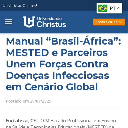
Unichristus Online
Graduação
PT
Pós-Graduação
Mestrado
Inscreva-se
Doutorado
Manual “Brasil-África”:
MESTED e Parceiros
Unem Forças Contra
Doenças Infecciosas
em Cenário Global
Postado em 29/07/2025
Fortaleza, CE
– O Mestrado Profissional em Ensino
na Saúde e Tecnologias Educacionais (MESTED) da