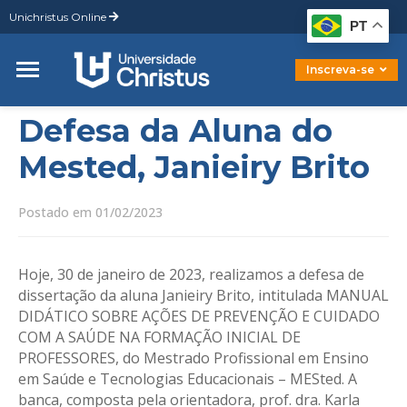
Unichristus Online
Graduação
PT
Pós-Graduação
Mestrado
Inscreva-se
Doutorado
Defesa da Aluna do
Mested, Janieiry Brito
Postado em 01/02/2023
Hoje, 30 de janeiro de 2023, realizamos a defesa de
dissertação da aluna Janieiry Brito, intitulada MANUAL
DIDÁTICO SOBRE AÇÕES DE PREVENÇÃO E CUIDADO
COM A SAÚDE NA FORMAÇÃO INICIAL DE
PROFESSORES, do Mestrado Profissional em Ensino
em Saúde e Tecnologias Educacionais – MESted. A
banca, composta pela orientadora, prof. dra. Karla