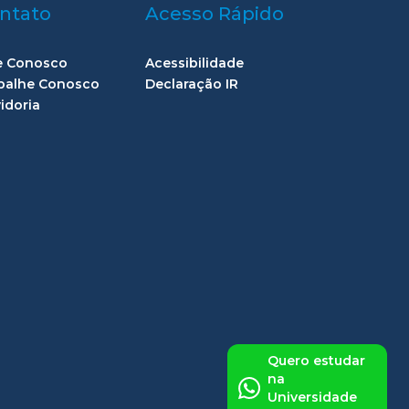
ntato
Acesso Rápido
e Conosco
Acessibilidade
balhe Conosco
Declaração IR
idoria
Quero estudar
na
Universidade