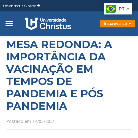
Unichristus Online
Graduação
PT
Pós-Graduação
Mestrado
Inscreva-se
Doutorado
MESA REDONDA: A
IMPORTÂNCIA DA
VACINAÇÃO EM
TEMPOS DE
PANDEMIA E PÓS
PANDEMIA
Postado em 14/05/2021