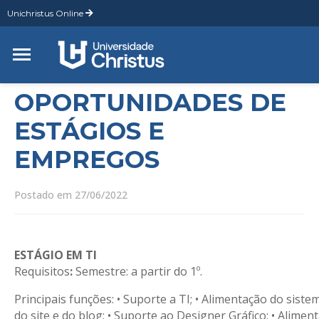
Unichristus Online
G
P
M
D
OPORTUNIDADES DE
ESTÁGIOS E
EMPREGOS
Postado em 27/06/2022
ESTÁGIO EM TI
Requisitos
:
Semestre: a partir do 1º.
Principais funções: • Suporte a TI; • Alimentação do sistem
do site e do blog; • Suporte ao Designer Gráfico; • Alimen