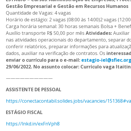
Gestão Empresarial e Gestão em Recursos Humanos
Quantidade de Vagas: 4 vagas
Horário de estágio: 2 vagas (08:00 às 14:00)2 vagas (12:00
Carga horária semanal: 30 horas semanais Bolsa + Benefí
Auxílio transporte R$ 50,00 por mês
Atividades:
Auxiliar
nas atividades operacionais do departamento, separar 
conferir relatórios, preparar informações para atualizaç
dados, auxiliar na verificação de contratos. Os
interessa
enviar o currículo para o e-mail:
estagio-iel@sfiec.org
29/06/2022. No assunto colocar: Currículo vaga Itaiti
——————————
ASSISTENTE DE PESSOAL
https://conectacontabil.solides.jobs/vacancies/151368#v
ESTÁGIO FISCAL
https://lnkd.in/exFnVph8