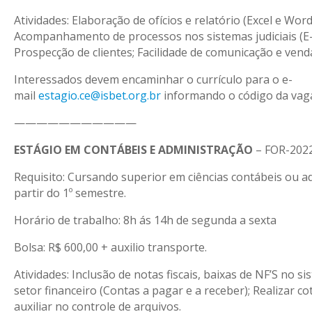
Atividades: Elaboração de ofícios e relatório (Excel e Word
Acompanhamento de processos nos sistemas judiciais (E-S
Prospecção de clientes; Facilidade de comunicação e vend
Interessados devem encaminhar o currículo para o e-
mail
estagio.ce@isbet.org.br
informando o código da vag
———————————
ESTÁGIO EM CONTÁBEIS E ADMINISTRAÇÃO
– FOR-202
Requisito: Cursando superior em ciências contábeis ou a
partir do 1º semestre.
Horário de trabalho: 8h ás 14h de segunda a sexta
Bolsa: R$ 600,00 + auxilio transporte.
Atividades: Inclusão de notas fiscais, baixas de NF’S no s
setor financeiro (Contas a pagar e a receber); Realizar c
auxiliar no controle de arquivos.