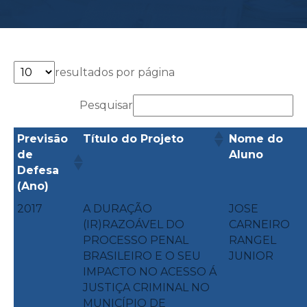
resultados por página
Pesquisar
Previsão
Nome do
Título do Projeto
de
Aluno
Defesa
(Ano)
2017
A DURAÇÃO
JOSE
(IR)RAZOÁVEL DO
CARNEIRO
PROCESSO PENAL
RANGEL
BRASILEIRO E O SEU
JUNIOR
IMPACTO NO ACESSO Á
JUSTIÇA CRIMINAL NO
MUNICÍPIO DE