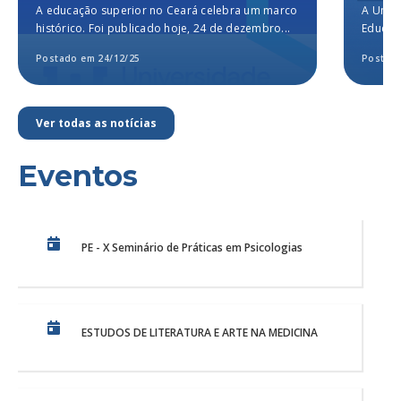
Universidade Christus, a
A educação superior no Ceará celebra um marco
A Unich
melhor particular do Brasil,
histórico. Foi publicado hoje, 24 de dezembro...
Educaçã
segundo o MEC
para a..
Postado em 24/12/25
Postado
Ver todas as notícias
Eventos
PE - X Seminário de Práticas em Psicologias
ESTUDOS DE LITERATURA E ARTE NA MEDICINA