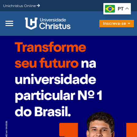
Unichristus Online
Graduação
PT
Pós-Graduação
Mestrado
Inscreva-se
Doutorado