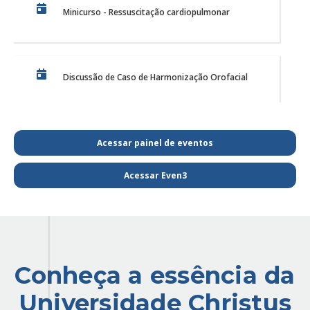
Minicurso - Ressuscitação cardiopulmonar
Discussão de Caso de Harmonização Orofacial
PE Projeto de Reabilitação Funcional
Acessar painel de eventos
Acessar Even3
PQL SAIBA MAIS E FIQUE POR DENTRO DA
FISIOTERAPIA
Conheça a essência da
PE - SAIBA MAIS E FIQUE POR DENTRO DA
FISIOTERAPIA
Universidade Christus