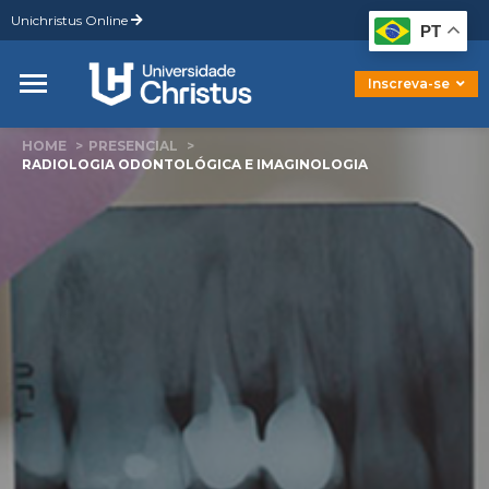
Unichristus Online
Graduação
PT
Pós-Graduação
Mestrado
Inscreva-se
Doutorado
HOME
PRESENCIAL
RADIOLOGIA ODONTOLÓGICA E IMAGINOLOGIA