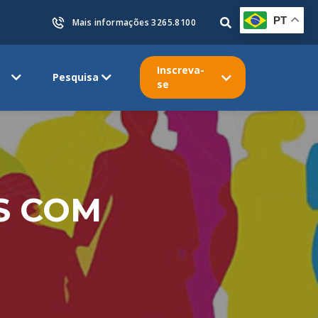
PT
Mais informações 3265.8100
Inscreva-
Pesquisa
se
S COM