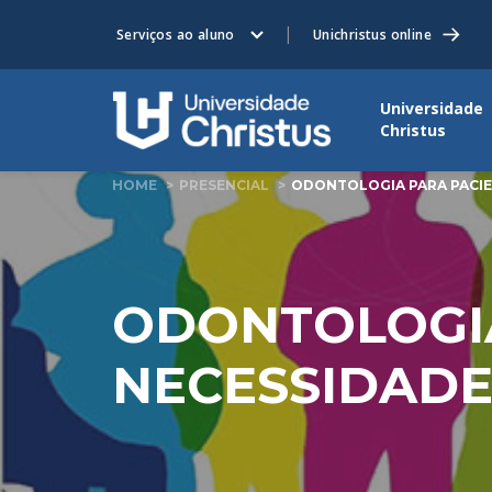
Serviços ao aluno
Unichristus online
Universidade
Christus
HOME
PRESENCIAL
ODONTOLOGIA PARA PACIEN
ODONTOLOGIA
NECESSIDADES