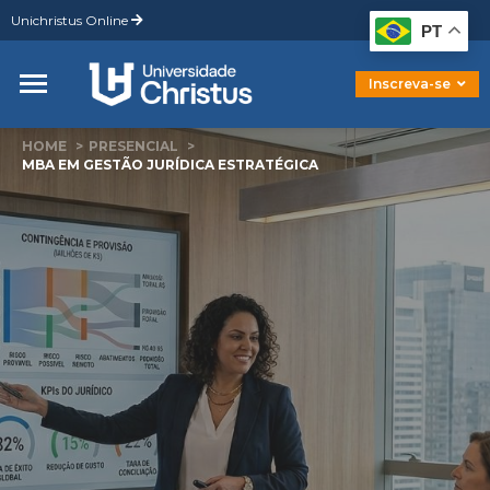
Unichristus Online
Graduação
PT
Pós-Graduação
Mestrado
Inscreva-se
Doutorado
HOME
PRESENCIAL
MBA EM GESTÃO JURÍDICA ESTRATÉGICA