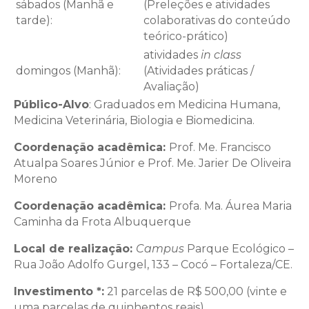
sábados (Manhã e
(Preleções e atividades
tarde):
colaborativas do conteúdo
teórico-prático)
atividades
in class
domingos (Manhã):
(Atividades práticas /
Avaliação)
Público-Alvo
: Graduados em Medicina Humana,
Medicina Veterinária, Biologia e Biomedicina.
Coordenação acadêmica:
Prof. Me. Francisco
Atualpa Soares Júnior e Prof. Me. Jarier De Oliveira
Moreno
Coordenação acadêmica:
Profa. Ma. Áurea Maria
Caminha da Frota Albuquerque
Local de realização:
Campus
Parque Ecológico –
Rua João Adolfo Gurgel, 133 – Cocó – Fortaleza/CE.
Investimento *:
21 parcelas de R$ 500,00 (vinte e
uma parcelas de quinhentos reais).