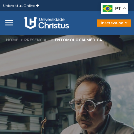
Unichristus Online
Graduação
PT
Pós-Graduação
Mestrado
Inscreva-se
Doutorado
HOME
PRESENCIAL
ENTOMOLOGIA MÉDICA