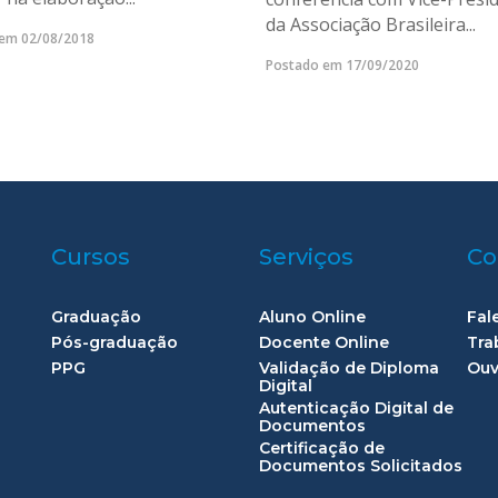
da Associação Brasileira...
em 02/08/2018
Postado em 17/09/2020
Cursos
Serviços
Co
Graduação
Aluno Online
Fal
Pós-graduação
Docente Online
Tra
PPG
Validação de Diploma
Ouv
Digital
Autenticação Digital de
Documentos
Certificação de
Documentos Solicitados