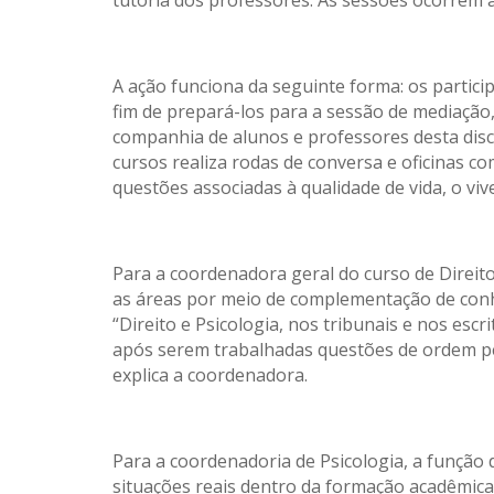
tutoria dos professores. As sessões ocorrem a
A ação funciona da seguinte forma: os partic
fim de prepará-los para a sessão de mediação
companhia de alunos e professores desta disci
cursos realiza rodas de conversa e oficinas c
questões associadas à qualidade de vida, o v
Para a coordenadora geral do curso de Direit
as áreas por meio de complementação de
con
“Direito e Psicologia, nos tribunais e nos es
após serem trabalhadas questões de ordem pess
explica a coordenadora.
Para a coordenadoria de Psicologia, a função
situações reais dentro da formação acadêmica