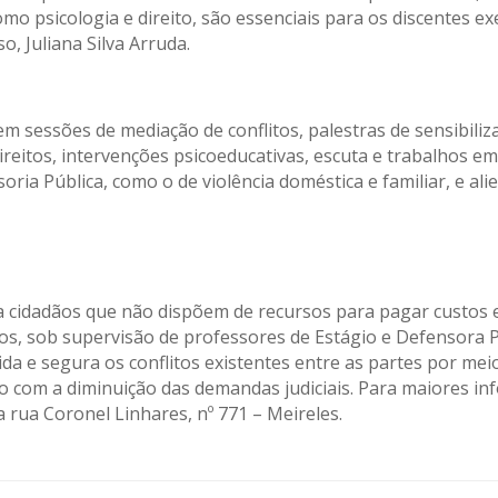
o psicologia e direito, são essenciais para os discentes ex
o, Juliana Silva Arruda.
 em sessões de mediação de conflitos, palestras de sensibil
ireitos, intervenções psicoeducativas, escuta e trabalhos 
oria Pública, como o de violência doméstica e familiar, e ali
ra cidadãos que não dispõem de recursos para pagar custos 
ários, sob supervisão de professores de Estágio e Defensora 
pida e segura os conflitos existentes entre as partes por me
o com a diminuição das demandas judiciais. Para
maiores in
 rua Coronel Linhares, nº 771 – Meireles.