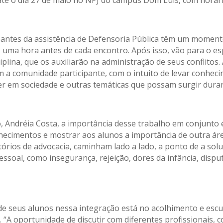
té o dia 2
7
de maio no NPJ do campus Dom Luís, com horár
ipantes da assistência de Defensoria Pública têm um moment
, uma hora antes de cada encontro. Após isso, vão para o es
plina, que os auxiliarão na administração de seus conflitos.
om a comunidade participante, com o intuito de levar conhec
iver em sociedade e outras temáticas que possam surgir dura
o, Andréia Costa, a importância desse trabalho em conjunt
hecimentos e mostrar aos alunos a importância de outra ár
critórios de advocacia, caminham lado a lado, a ponto de a s
oal, como insegurança, rejeição, dores da infância, disput
 de seus alunos nessa integração está no acolhimento e escu
. “A oportunidade de discutir com diferentes profissionai