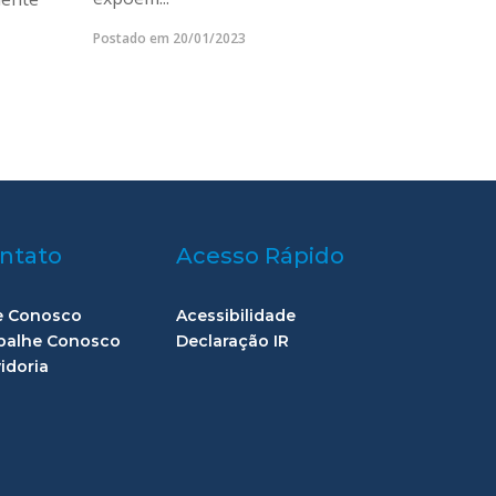
Postado em 20/01/2023
ntato
Acesso Rápido
e Conosco
Acessibilidade
balhe Conosco
Declaração IR
idoria