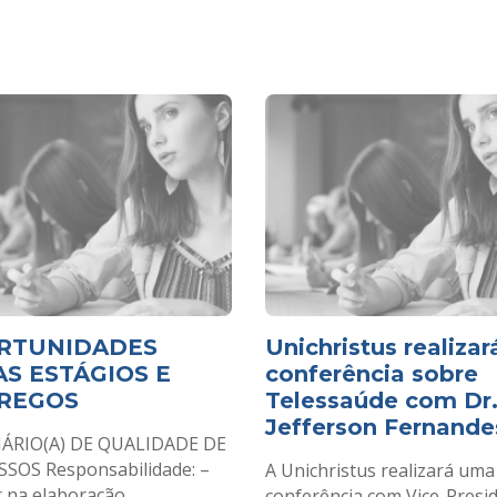
RTUNIDADES
Unichristus realizar
S ESTÁGIOS E
conferência sobre
REGOS
Telessaúde com Dr
Jefferson Fernande
ÁRIO(A) DE QUALIDADE DE
SOS Responsabilidade: –
A Unichristus realizará uma
r na elaboração...
conferência com Vice-Presi