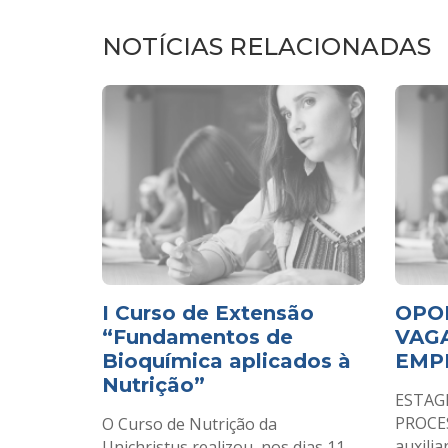
NOTÍCIAS RELACIONADAS
I Curso de Extensão
OPO
“Fundamentos de
VAGA
Bioquímica aplicados à
EMP
Nutrição”
ESTAGI
PROCES
O Curso de Nutrição da
auxilia
Unichristus realizou, nos dias 11,...