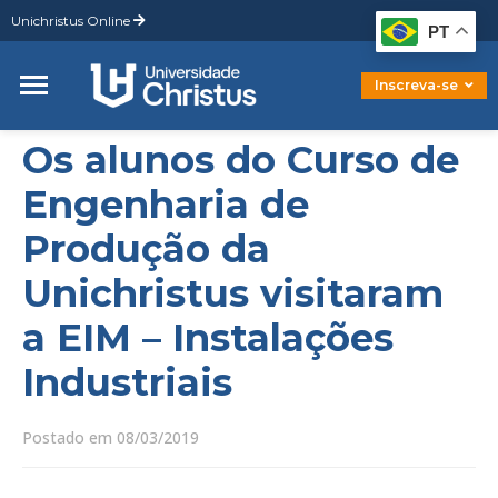
Unichristus Online
Graduação
PT
Pós-Graduação
Mestrado
Inscreva-se
Doutorado
Os alunos do Curso de
Engenharia de
Produção da
Unichristus visitaram
a EIM – Instalações
Industriais
Postado em 08/03/2019