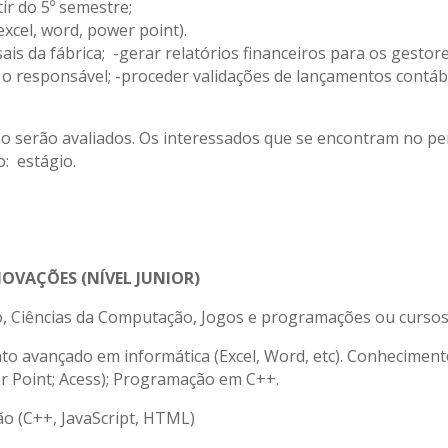
ir do 5º semestre;
xcel, word, power point).
sais da fábrica; -gerar relatórios financeiros para os gest
responsável; -proceder validações de lançamentos contábei
não serão avaliados. Os interessados que se encontram no per
: estágio.
OVAÇÕES (NÍVEL JUNIOR)
o, Ciências da Computação, Jogos e programações ou curso
o avançado em informática (Excel, Word, etc). Conheciment
r Point; Acess); Programação em C++.
 (C++, JavaScript, HTML)