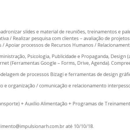
padronizar slides e material de reuniões, treinamentos e pal
iva / Realizar pesquisa com clientes – avaliação de projet
s / Apoiar processos de Recursos Humanos / Relacionamento
inistração, Psicologia, Publicidade e Propaganda, Design (
nternet (Ferramentas Google – Forms, Drive, Agenda). Compr
elagem de processos Bizagi e ferramentas de design gráfico
e organização / comunicação e relacionamento interpesso
ransporte) + Auxílio Alimentação + Programas de Treinamen
dimento@impulsionarh.com.br até 10/10/18.