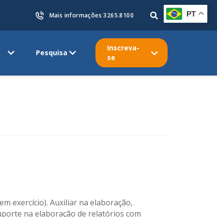
PT
Mais informações 3265.8100
Inscreva-
Pesquisa
se
m exercício). Auxiliar na elaboração,
suporte na elaboração de relatórios com