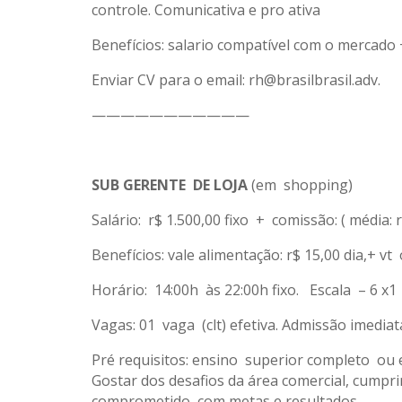
controle. Comunicativa e pro ativa
Benefícios: salario compatível com o mercad
Enviar CV para o email: rh@brasilbrasil.adv.
———————————
SUB GERENTE DE LOJA
(em shopping)
Salário: r$ 1.500,00 fixo + comissão: ( média: r
Benefícios: vale alimentação: r$ 15,00 dia,+ v
Horário: 14:00h às 22:00h fixo. Escala – 6 x1 
Vagas: 01 vaga (clt) efetiva. Admissão imediata
Pré requisitos: ensino superior completo ou 
Gostar dos desafios da área comercial, cumprir
comprometido com metas e resultados.