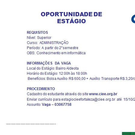
——————————-