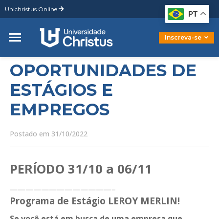
Unichristus Online
Graduação
PT
Pós-Graduação
Mestrado
Inscreva-se
Doutorado
OPORTUNIDADES DE
ESTÁGIOS E
EMPREGOS
Postado em 31/10/2022
PERÍODO 31/10 a 06/11
—————————————–
Programa de Estágio LEROY MERLIN!
Se você está em busca de uma empresa que