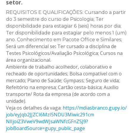
setor.
REQUISITOS E QUALIFICAÇÕES: Cursando a partir
do 3 semestre do curso de Psicologia; Ter
disponibilidade para estagiar 6 (seis) horas por dia;
Ter disponibilidade para estagiar pelo menos 1 (um)
ano. Conhecimento em Pacote Office e Similares;
Será um diferencial se
:
Ter cursado a disciplina de
Testes Psicológicos/Avaliação Psicológica; Cursos na
área organizacional.
Ambiente de trabalho acolhedor, colaborativo e
recheado de oportunidades; Bolsa compatível com o
mercado; Plano de Saúde; Gympass; Seguro de vida;
Refeitório na empresa; Cartão cesta-básica; Auxílio
transporte/ Rota da empresa (de acordo com a
unidade).
Veja os detalhes da vaga:
https://mdiasbranco.gupy.io/
job/
eyJqb2JJZCI6MzI5NDU3Miwic291cm
NlIjoiZ3VweV9wdWJsaWNfcGFnZSJ9
?
jobBoardSource=gupy_public_
page