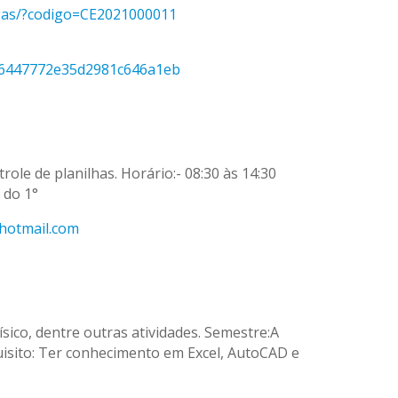
agas/?codigo=CE2021000011
696447772e35d2981c646a1eb
role de planilhas. Horário:- 08:30 às 14:30
 do 1°
hotmail.com
sico, dentre outras atividades. Semestre:A
quisito: Ter conhecimento em Excel, AutoCAD e