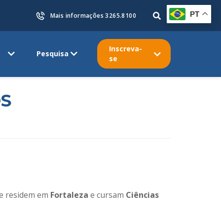
PT
Mais informações 3265.8100
Inscreva-
Pesquisa
se
OS
que residem em
Fortaleza
e cursam
Ciências