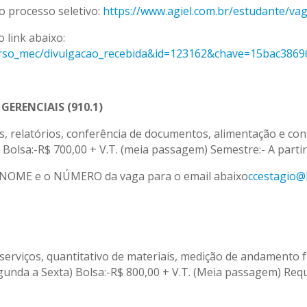
o processo seletivo:
https://www.agiel.com.br/estudante/v
 link abaixo:
_curso_mec/divulgacao_recebida&id=123162&chave=15bac38
ERENCIAIS (910.1)
as, relatórios, conferência de documentos, alimentação e cont
 Bolsa:-R$ 700,00 + V.T. (meia passagem) Semestre:- A partir
 NOME e o NÚMERO da vaga para o email abaixo
ccestagio@
erviços, quantitativo de materiais, medição de andamento fí
egunda a Sexta) Bolsa:-R$ 800,00 + V.T. (Meia passagem) Re