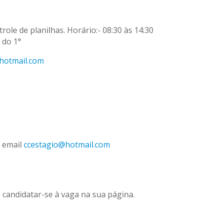
role de planilhas. Horário:- 08:30 às 14:30
 do 1°
hotmail.com
 email
ccestagio@hotmail.com
 candidatar-se à vaga na sua página.