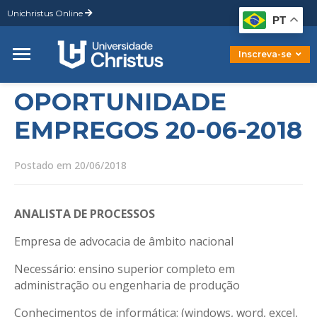
Unichristus Online
Graduação
PT
Pós-Graduação
Mestrado
Inscreva-se
Doutorado
OPORTUNIDADE
EMPREGOS 20-06-2018
Postado em 20/06/2018
ANALISTA DE PROCESSOS
Empresa de advocacia de âmbito nacional
Necessário: ensino superior completo em
administração ou engenharia de produção
Conhecimentos de informática: (windows, word, excel,