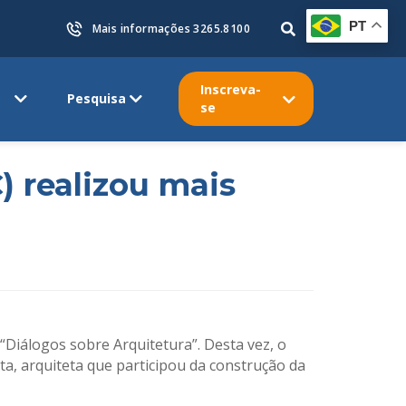
PT
Mais informações 3265.8100
Inscreva-
Pesquisa
se
) realizou mais
“Diálogos sobre Arquitetura”. Desta vez, o
itta, arquiteta que participou da construção da