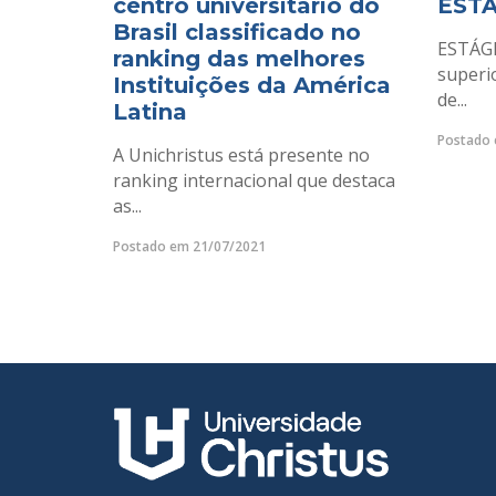
centro universitário do
EST
Brasil classificado no
ESTÁGI
ranking das melhores
superi
Instituições da América
de...
Latina
Postado 
A Unichristus está presente no
ranking internacional que destaca
as...
Postado em 21/07/2021