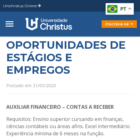
Unichristus Online
Graduação
PT
Pós-Graduação
Mestrado
Inscreva-se
Doutorado
OPORTUNIDADES DE
ESTÁGIOS E
EMPREGOS
Postado em 21/05/2020
AUXILIAR FINANCEIRO – CONTAS A RECEBER
Requisitos: Ensino superior cursando em finanças,
ciências contábeis ou áreas afins. Excel intermediário.
Experiência mínima de 6 meses na função.