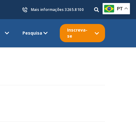
PT
Mais informações 3265.8100
Inscreva-
Pesquisa
se