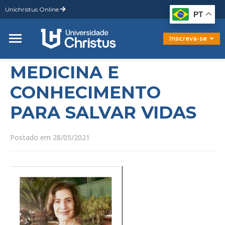
Unichristus Online
Graduação
PT
Pós-Graduação
Mestrado
Inscreva-se
Doutorado
MEDICINA E
CONHECIMENTO
PARA SALVAR VIDAS
Postado em 28/05/2021