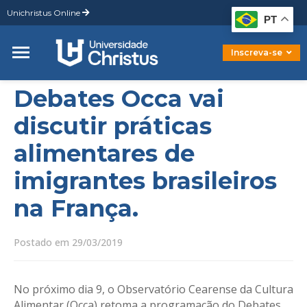
Unichristus Online
Graduação
PT
Pós-Graduação
Mestrado
Inscreva-se
Doutorado
Debates Occa vai
discutir práticas
alimentares de
imigrantes brasileiros
na França.
Postado em 29/03/2019
No próximo dia 9, o Observatório Cearense da Cultura
Alimentar (Occa) retoma a programação do Debates