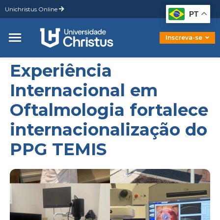
Unichristus Online
Graduação
PT
Pós-Graduação
Mestrado
Inscreva-se
Doutorado
Experiência
Internacional em
Oftalmologia fortalece
internacionalização do
PPG TEMIS