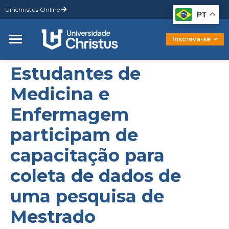
Unichristus Online
Graduação
PT
Pós-Graduação
Mestrado
Inscreva-se
Doutorado
Estudantes de
Medicina e
Enfermagem
participam de
capacitação para
coleta de dados de
uma pesquisa de
Mestrado