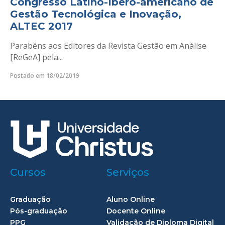
Congresso Latino-Ibero-americano de
Gestão Tecnológica e Inovação,
ALTEC 2017
Parabéns aos Editores da Revista Gestão em Análise
[ReGeA] pela...
Postado em 18/02/2019
Cursos
Serviços
Graduação
Aluno Online
Pós-graduação
Docente Online
PPG
Validação de Diploma Digital