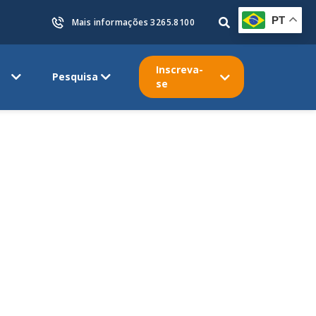
PT
Mais informações 3265.8100
Inscreva-
Pesquisa
se