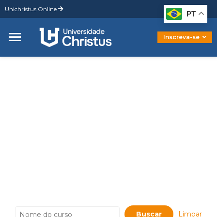
Unichristus Online
Graduação
PT
Pós-Graduação
Mestrado
Inscreva-se
Doutorado
HOME
PRESENCIAL
CURSOS
PRESENCIAL
Limpar