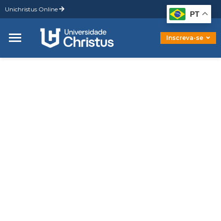
Unichristus Online
Graduação
PT
Pós-Graduação
Mestrado
Inscreva-se
Doutorado
HOME
LELIA SALES DE SOUSA - COORDENADORA
FACULDADE CHRISTUS EUSÉBIO
CURSOS
LELIA SALES DE
SOUSA -
COORDENADORA