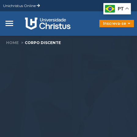
Unichristus Online
Graduação
PT
Pós-Graduação
Mestrado
Inscreva-se
Doutorado
HOME
CORPO DISCENTE