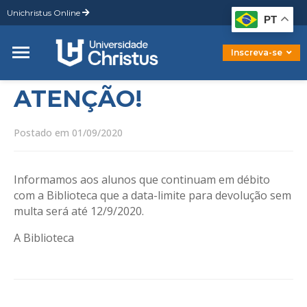
Unichristus Online
Graduação
PT
Pós-Graduação
Mestrado
Inscreva-se
Doutorado
ATENÇÃO!
Postado em 01/09/2020
Informamos aos alunos que continuam em débito
com a Biblioteca que a data-limite para devolução sem
multa será até 12/9/2020.
A Biblioteca