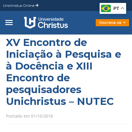
Unichristus Online
Graduação
PT
Pós-Graduação
Mestrado
Inscreva-se
Doutorado
XV Encontro de
Iniciação à Pesquisa e
à Docência e XIII
Encontro de
pesquisadores
Unichristus – NUTEC
Postado em 01/10/2018