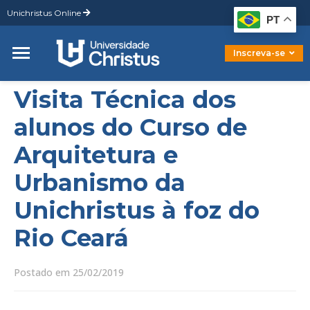
Unichristus Online
Graduação
PT
Pós-Graduação
Mestrado
Inscreva-se
Doutorado
Visita Técnica dos
alunos do Curso de
Arquitetura e
Urbanismo da
Unichristus à foz do
Rio Ceará
Postado em 25/02/2019