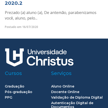
2020.2
Prezado (a) aluno (a), De antemão, parabenizamos
você, aluno, pelo...
Postado em 16/07/2020
Cursos
Serviços
Graduação
Aluno Online
Pós-graduação
Docente Online
PPG
Validação de Diploma Digital
Autenticação Digital de
Documentos