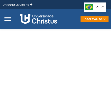
Unichristus Online
Graduação
PT
Pós-Graduação
Mestrado
Inscreva-se
Doutorado