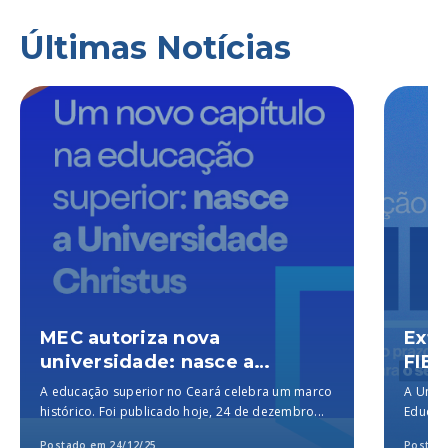
Últimas Notícias
MEC autoriza nova
Exte
universidade: nasce a
FIES
Universidade Christus, a
A educação superior no Ceará celebra um marco
A Unich
melhor particular do Brasil,
histórico. Foi publicado hoje, 24 de dezembro...
Educaçã
segundo o MEC
para a..
Postado em 24/12/25
Postado