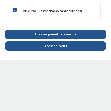
Minicurso - Ressuscitação cardiopulmonar
Discussão de Caso de Harmonização Orofacial
Acessar painel de eventos
Acessar Even3
PE Projeto de Reabilitação Funcional
PE - SAIBA MAIS E FIQUE POR DENTRO DA
FISIOTERAPIA
PE Projeto de extensão Fisioterapia Pediátrica