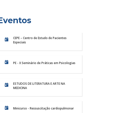
Eventos
CEPE – Centro de Estudo de Pacientes
Especiais
PE - X Seminário de Práticas em Psicologias
ESTUDOS DE LITERATURA E ARTE NA
MEDICINA
cia, cuidado e formação
Centro Veter
II Encontro de
Unichristus: 
rmagem da Unichristus
silvestres e 
ncontro de Ensino, Pesquisa e Extensão do
O Centro Veterinário 
Minicurso - Ressuscitação cardiopulmonar
e Enfermagem da Unichristus, realizado...
oferecer um serviço e