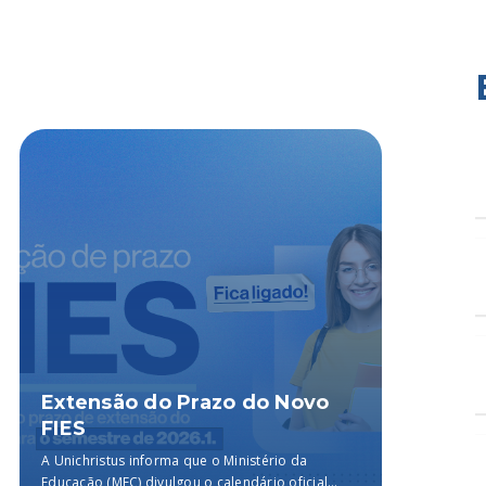
Extensão do Prazo do Novo
Ciên
FIES
no I
Enfe
A Unichristus informa que o Ministério da
O III E
Educação (MEC) divulgou o calendário oficial
curso d