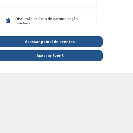
atendimento de animai
 em 01/12/25
Postado em 28/11/25
Discussão de Caso de Harmonização
Orofacial
Acessar painel de eventos
PE Projeto de Reabilitação Funcional
Acessar Even3
PE - SAIBA MAIS E FIQUE POR DENTRO DA
FISIOTERAPIA
PE Projeto de extensão Fisioterapia
Pediátrica