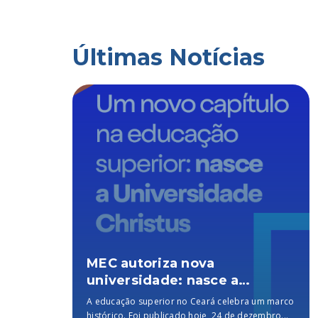
Últimas Notícias
grama
MEC autoriza nova
universidade: nasce a
Universidade Christus, a
ado
A educação superior no Ceará celebra um marco
 PQ
melhor particular do Brasil,
iminar
histórico. Foi publicado hoje, 24 de dezembro...