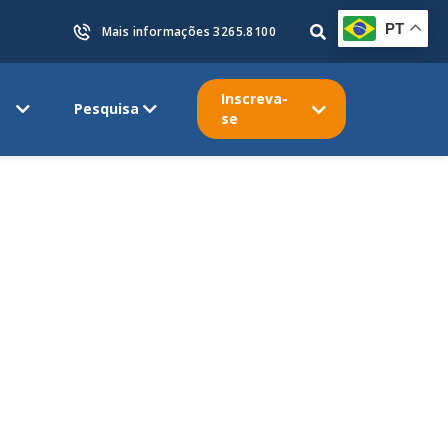
PT
Mais informações 3265.8100
Inscreva-
Pesquisa
se