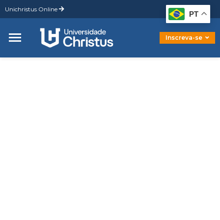
Unichristus Online
Graduação
PT
Pós-Graduação
Mestrado
Inscreva-se
Doutorado