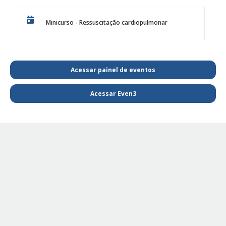
Minicurso - Ressuscitação cardiopulmonar
Discussão de Caso de Harmonização Orofacial
Acessar painel de eventos
Acessar Even3
PE Projeto de Reabilitação Funcional
PE - SAIBA MAIS E FIQUE POR DENTRO DA
FISIOTERAPIA
PE Projeto de extensão Fisioterapia Pediátrica