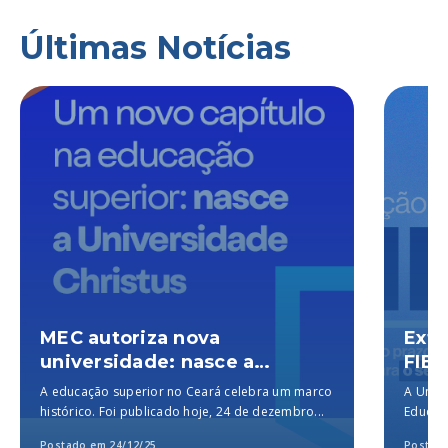
Últimas Notícias
MEC autoriza nova
Exte
universidade: nasce a
FIES
Universidade Christus, a
A educação superior no Ceará celebra um marco
A Unich
melhor particular do Brasil,
histórico. Foi publicado hoje, 24 de dezembro...
Educaçã
segundo o MEC
para a..
Postado em 24/12/25
Postado