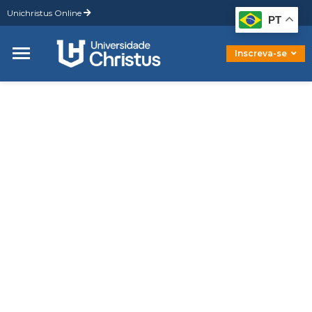
Unichristus Online
Graduação
PT
Pós-Graduação
Mestrado
Inscreva-se
Doutorado