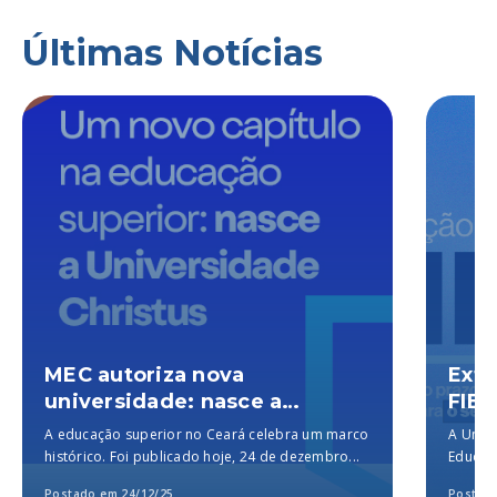
Últimas Notícias
MEC autoriza nova
Exte
universidade: nasce a
FIES
Universidade Christus, a
A educação superior no Ceará celebra um marco
A Unich
melhor particular do Brasil,
histórico. Foi publicado hoje, 24 de dezembro...
Educaçã
segundo o MEC
para a..
Postado em 24/12/25
Postado