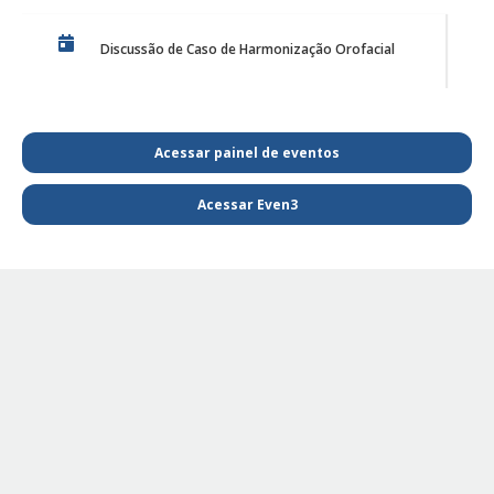
Discussão de Caso de Harmonização Orofacial
PE Projeto de Reabilitação Funcional
Acessar painel de eventos
Acessar Even3
PQL SAIBA MAIS E FIQUE POR DENTRO DA
FISIOTERAPIA
PE - SAIBA MAIS E FIQUE POR DENTRO DA
FISIOTERAPIA
PE Projeto de extensão Fisioterapia Pediátrica