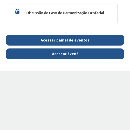
Discussão de Caso de Harmonização Orofacial
PE Projeto de Reabilitação Funcional
Acessar painel de eventos
Acessar Even3
PQL SAIBA MAIS E FIQUE POR DENTRO DA
FISIOTERAPIA
PE - SAIBA MAIS E FIQUE POR DENTRO DA
FISIOTERAPIA
PE Projeto de extensão Fisioterapia Pediátrica