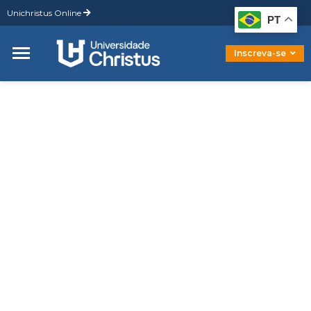
Unichristus Online
Graduação
PT
Pós-Graduação
Mestrado
Inscreva-se
Doutorado