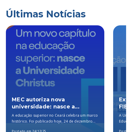
Últimas Notícias
MEC autoriza nova
Exte
universidade: nasce a
FIES
Universidade Christus, a
A educação superior no Ceará celebra um marco
A Unich
melhor particular do Brasil,
histórico. Foi publicado hoje, 24 de dezembro...
Educaçã
segundo o MEC
para a..
Postado em 24/12/25
Postado