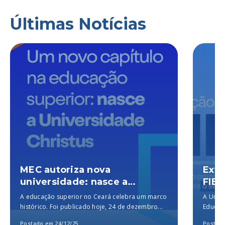
Últimas Notícias
MEC autoriza nova
Exte
universidade: nasce a
FIES
Universidade Christus, a
A educação superior no Ceará celebra um marco
A Unich
melhor particular do Brasil,
histórico. Foi publicado hoje, 24 de dezembro...
Educaçã
segundo o MEC
para a..
Postado em 24/12/25
Postado