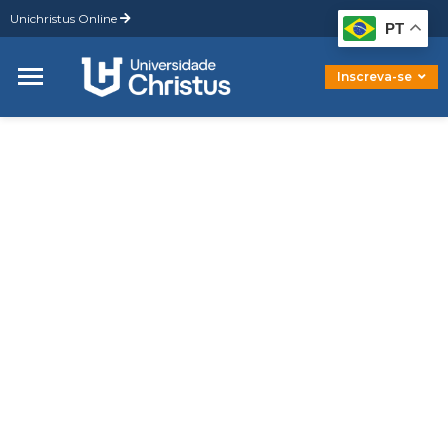
Unichristus Online
Graduação
PT
Pós-Graduação
Mestrado
Inscreva-se
Doutorado