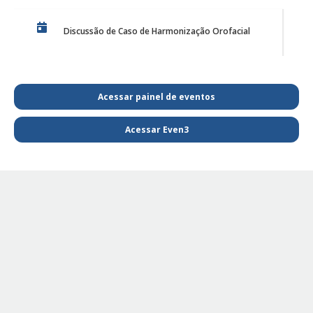
Discussão de Caso de Harmonização Orofacial
PE Projeto de Reabilitação Funcional
Acessar painel de eventos
Acessar Even3
PQL SAIBA MAIS E FIQUE POR DENTRO DA
FISIOTERAPIA
PE - SAIBA MAIS E FIQUE POR DENTRO DA
FISIOTERAPIA
PE Projeto de extensão Fisioterapia Pediátrica