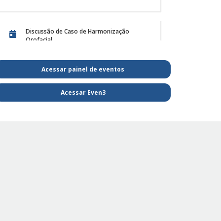
atendimento de animai
 em 01/12/25
Postado em 28/11/25
Discussão de Caso de Harmonização
Orofacial
Acessar painel de eventos
PE Projeto de Reabilitação Funcional
Acessar Even3
PE - SAIBA MAIS E FIQUE POR DENTRO DA
FISIOTERAPIA
PE Projeto de extensão Fisioterapia
Pediátrica