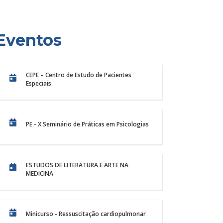
Eventos
CEPE – Centro de Estudo de Pacientes
Especiais
PE - X Seminário de Práticas em Psicologias
ESTUDOS DE LITERATURA E ARTE NA
MEDICINA
cia, cuidado e formação
Centro Veter
II Encontro de
Unichristus: 
rmagem da Unichristus
silvestres e 
ncontro de Ensino, Pesquisa e Extensão do
O Centro Veterinário 
Minicurso - Ressuscitação cardiopulmonar
e Enfermagem da Unichristus, realizado...
oferecer um serviço e