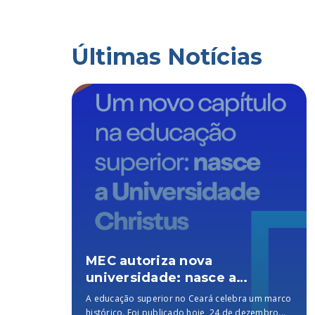
Últimas Notícias
grama
MEC autoriza nova
universidade: nasce a
Universidade Christus, a
ado
A educação superior no Ceará celebra um marco
 PQ
melhor particular do Brasil,
iminar
histórico. Foi publicado hoje, 24 de dezembro...