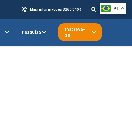
PT
Mais informações 3265.8100
Inscreva-
Pesquisa
se