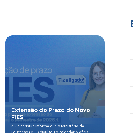
Extensão do Prazo do Novo
Ciên
FIES
no I
Enfe
A Unichristus informa que o Ministério da
O III E
Educação (MEC) divulgou o calendário oficial
curso d