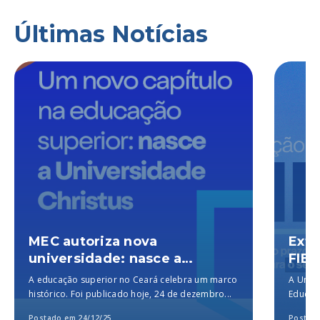
Últimas Notícias
MEC autoriza nova
Exte
universidade: nasce a
FIES
Universidade Christus, a
A educação superior no Ceará celebra um marco
A Unich
melhor particular do Brasil,
histórico. Foi publicado hoje, 24 de dezembro...
Educaçã
segundo o MEC
para a..
Postado em 24/12/25
Postado