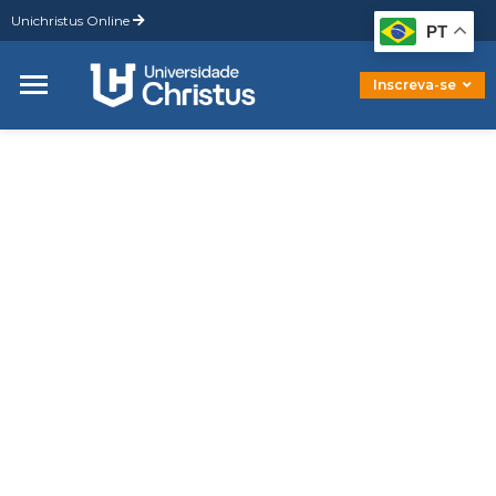
Unichristus Online
Graduação
PT
Pós-Graduação
Mestrado
Inscreva-se
Doutorado