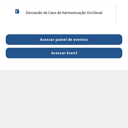
Discussão de Caso de Harmonização Orofacial
PE Projeto de Reabilitação Funcional
Acessar painel de eventos
Acessar Even3
PQL SAIBA MAIS E FIQUE POR DENTRO DA
FISIOTERAPIA
PE - SAIBA MAIS E FIQUE POR DENTRO DA
FISIOTERAPIA
PE Projeto de extensão Fisioterapia Pediátrica