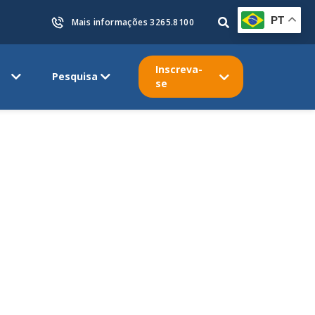
PT
Mais informações 3265.8100
Inscreva-
Pesquisa
se