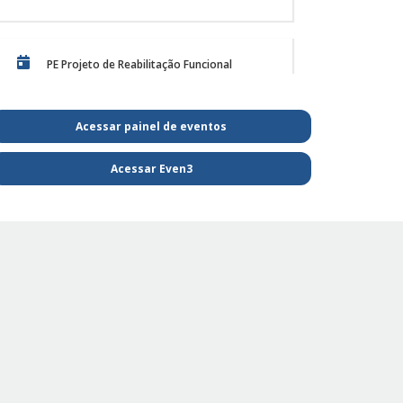
atendimento de animai
 em 01/12/25
Postado em 28/11/25
PE Projeto de Reabilitação Funcional
Acessar painel de eventos
PQL SAIBA MAIS E FIQUE POR DENTRO DA
FISIOTERAPIA
Acessar Even3
PE - SAIBA MAIS E FIQUE POR DENTRO DA
FISIOTERAPIA
PE Projeto de extensão Fisioterapia
Pediátrica