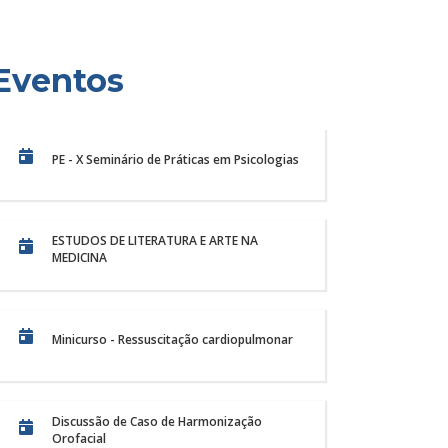
Eventos
PE - X Seminário de Práticas em Psicologias
ESTUDOS DE LITERATURA E ARTE NA
MEDICINA
Minicurso - Ressuscitação cardiopulmonar
cia, cuidado e formação
Centro Veter
II Encontro de
Unichristus: 
rmagem da Unichristus
silvestres e 
Discussão de Caso de Harmonização
ncontro de Ensino, Pesquisa e Extensão do
O Centro Veterinário 
Orofacial
e Enfermagem da Unichristus, realizado...
oferecer um serviço e