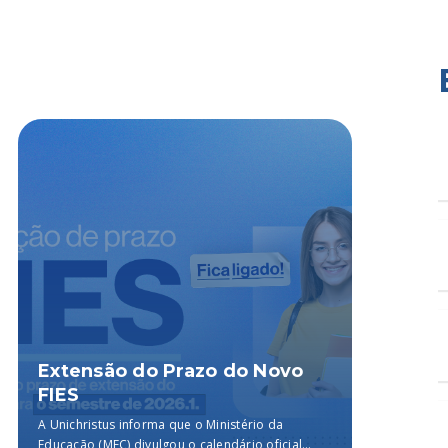
Extensão do Prazo do Novo
Ciên
FIES
no I
Enfe
A Unichristus informa que o Ministério da
O III E
Educação (MEC) divulgou o calendário oficial
curso d