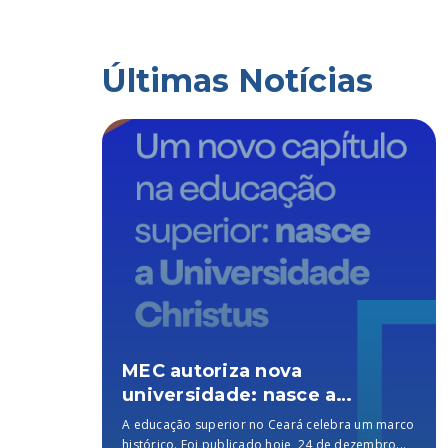
Últimas Notícias
grama
MEC autoriza nova
universidade: nasce a
Universidade Christus, a
ado
A educação superior no Ceará celebra um marco
 PQ
melhor particular do Brasil,
iminar
histórico. Foi publicado hoje, 24 de dezembro...