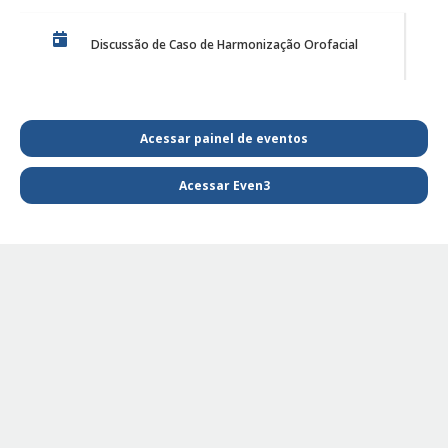
Discussão de Caso de Harmonização Orofacial
PE Projeto de Reabilitação Funcional
Acessar painel de eventos
Acessar Even3
PQL SAIBA MAIS E FIQUE POR DENTRO DA
FISIOTERAPIA
PE - SAIBA MAIS E FIQUE POR DENTRO DA
FISIOTERAPIA
PE Projeto de extensão Fisioterapia Pediátrica