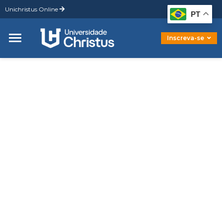
Unichristus Online
Graduação
PT
Pós-Graduação
Mestrado
Inscreva-se
Doutorado