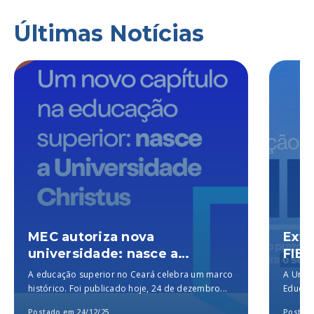
Últimas Notícias
MEC autoriza nova
Exte
universidade: nasce a
FIES
Universidade Christus, a
A educação superior no Ceará celebra um marco
A Unich
melhor particular do Brasil,
histórico. Foi publicado hoje, 24 de dezembro...
Educaçã
segundo o MEC
para a..
Postado em 24/12/25
Postado