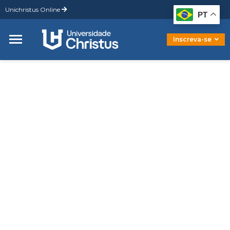
Unichristus Online
Graduação
PT
Pós-Graduação
Mestrado
Inscreva-se
Doutorado