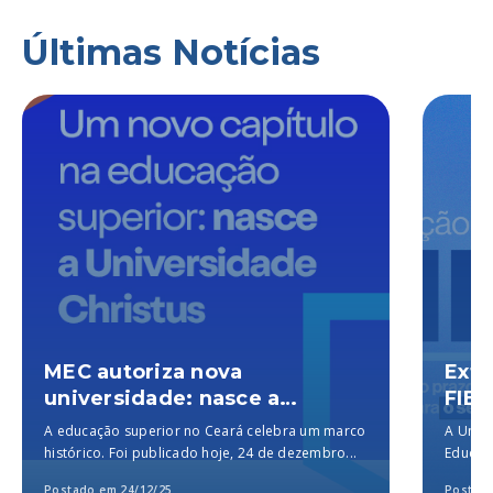
Últimas Notícias
MEC autoriza nova
Exte
universidade: nasce a
FIES
Universidade Christus, a
A educação superior no Ceará celebra um marco
A Unich
melhor particular do Brasil,
histórico. Foi publicado hoje, 24 de dezembro...
Educaçã
segundo o MEC
para a..
Postado em 24/12/25
Postado