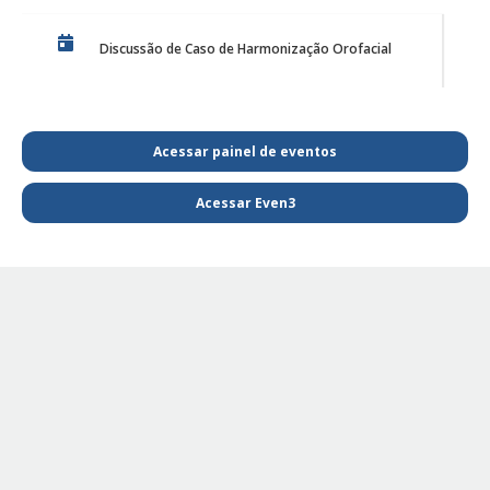
Discussão de Caso de Harmonização Orofacial
PE Projeto de Reabilitação Funcional
Acessar painel de eventos
Acessar Even3
PQL SAIBA MAIS E FIQUE POR DENTRO DA
FISIOTERAPIA
PE - SAIBA MAIS E FIQUE POR DENTRO DA
FISIOTERAPIA
PE Projeto de extensão Fisioterapia Pediátrica