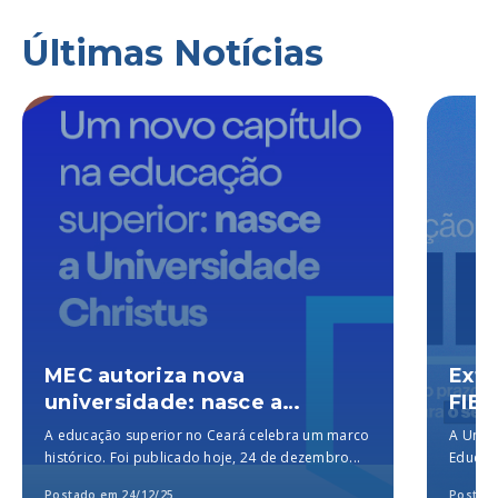
Últimas Notícias
MEC autoriza nova
Exte
universidade: nasce a
FIES
Universidade Christus, a
A educação superior no Ceará celebra um marco
A Unich
melhor particular do Brasil,
histórico. Foi publicado hoje, 24 de dezembro...
Educaçã
segundo o MEC
para a..
Postado em 24/12/25
Postado