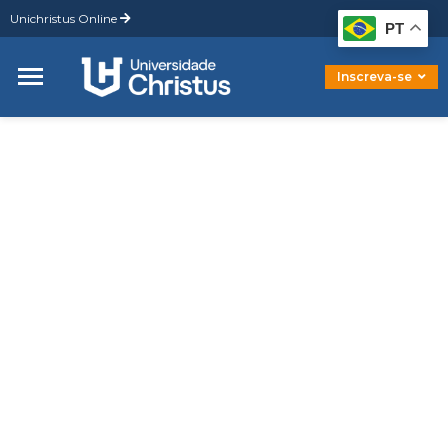
Unichristus Online
Graduação
PT
Pós-Graduação
Mestrado
Inscreva-se
Doutorado