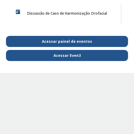
Discussão de Caso de Harmonização Orofacial
PE Projeto de Reabilitação Funcional
Acessar painel de eventos
Acessar Even3
PQL SAIBA MAIS E FIQUE POR DENTRO DA
FISIOTERAPIA
PE - SAIBA MAIS E FIQUE POR DENTRO DA
FISIOTERAPIA
PE Projeto de extensão Fisioterapia Pediátrica