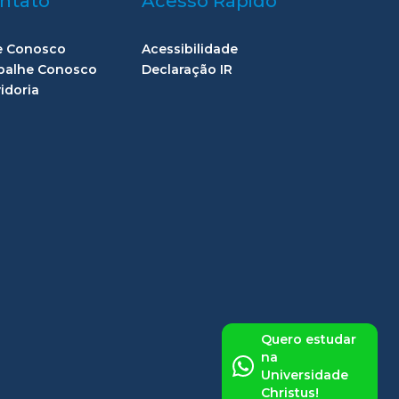
ntato
Acesso Rápido
e Conosco
Acessibilidade
balhe Conosco
Declaração IR
idoria
Quero estudar
na
Universidade
Christus!