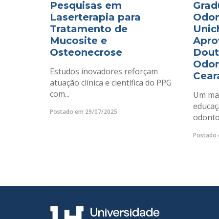
Pesquisas em
Grad
Laserterapia para
Odon
Tratamento de
Unic
Mucosite e
Apro
Osteonecrose
Dout
Odon
Estudos inovadores reforçam
Cear
atuação clínica e científica do PPG
com...
Um mar
educaç
Postado em 29/07/2025
odontol
Postado 