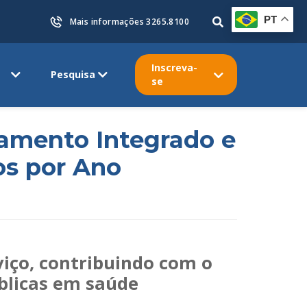
PT
Mais informações 3265.8100
Inscreva-
Pesquisa
se
jamento Integrado e
os por Ano
rviço, contribuindo com o
úblicas em saúde