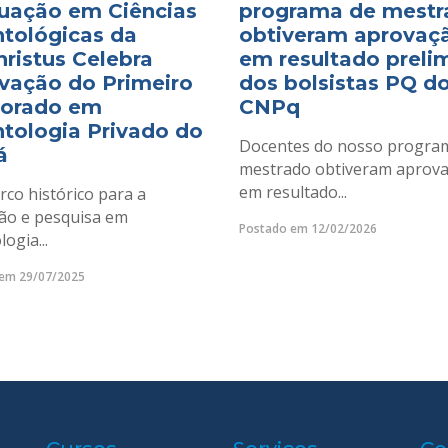
uação em Ciências
programa de mestr
tológicas da
obtiveram aprovaç
hristus Celebra
em resultado preli
vação do Primeiro
dos bolsistas PQ d
orado em
CNPq
tologia Privado do
Docentes do nosso progra
á
mestrado obtiveram aprov
em resultado...
co histórico para a
ão e pesquisa em
Postado em 12/02/2026
ogia...
em 29/07/2025