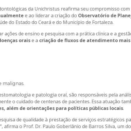
ntológicas da Unichristus reafirma seu compromisso com a
anualmente
e ao liderar a criação do
Observatório de Plane
aúde do Estado do Ceará e do Município de Fortaleza.
ular ações de ensino e pesquisa com a prática clínica e a ges
oenças orais
e a
criação de fluxos de atendimento mais 
e malignas.
stomatologia e patologia oral, são responsáveis pela análi
ente o cuidado de centenas de pacientes. Essa atuação t
es, além de orientações para políticas públicas locais
.
esquisa de qualidade à prestação de serviços estratégicos p
 afirma o Prof. Dr. Paulo Goberlânio de Barros Silva, um d