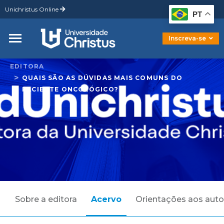
Unichristus Online
Graduação
PT
Pós-Graduação
Mestrado
Inscreva-se
Doutorado
EDITORA
QUAIS SÃO AS DÚVIDAS MAIS COMUNS DO
PACIENTE ONCOLÓGICO?
Sobre a editora
Acervo
Orientações aos auto