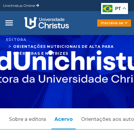
Unichristus Online
Graduação
PT
Pós-Graduação
Mestrado
Inscreva-se
Doutorado
EDITORA
ORIENTAÇÕES NUTRICIONAIS DE ALTA PARA
PUÉRPERAS E NUTRIZES
Sobre a editora
Acervo
Orientações aos auto