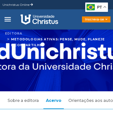
Unichristus Online
Graduação
PT
Pós-Graduação
Mestrado
Inscreva-se
Doutorado
EDITORA
METODOLOGIAS ATIVAS: PENSE, MUDE, PLANEJE
E COMPARTILHE
Sobre a editora
Acervo
Orientações aos auto