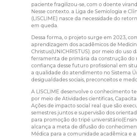
paciente fragilizou-se, com o doente vi
Nesse contexto. a Liga de Semiologia e C
(LISCLIME) nasce da necessidade do retorn
em queda.
Dessa forma, o projeto surge em 2023, com
aprendizagem dos acadêmicos de Medicina 
Christus(UNICHRISTUS). por meio do uso 
ferramenta de primária da construção do r
confiança desse futuro profissional em situ
a qualidade do atendimento no Sistema Ú
desigualdades sociais, preconceitos e medo
A LISCLIME desenvolve o conhecimento teó
por meio de Atividades cientificas, Capacita
Ações de impacto social real que são execu
semestres juntos e supervisão dos orientado
para promoção do tripé universitário(Ensin
alcança a meta de difusão do conheciment
Médica para a comunidade acadêmica e a 